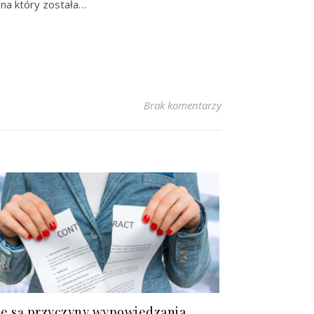
 na który została…
Brak komentarzy
ie są przyczyny wypowiedzania